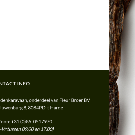
NTACT INFO
idenkaravaan, onderdeel van Fleur Broer BV
luwenburg 8, 8084PD ’t Harde
efoon: +31 (0)85-0517970
Vr tussen 09.00 en 17.00)