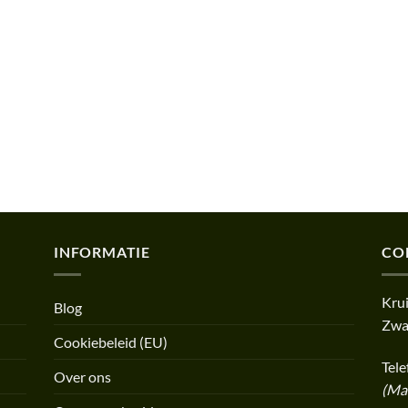
INFORMATIE
CO
Kru
Blog
Zwa
Cookiebeleid (EU)
Tel
Over ons
(Ma-