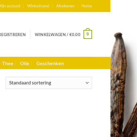
ijn account
Winkelmand
Afrekenen
Home
0
 REGISTREREN
WINKELWAGEN /
€
0.00
Thee
Olie
Geschenken