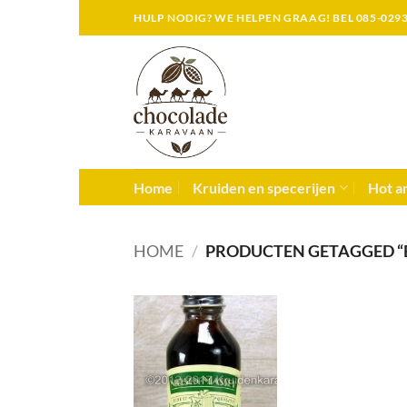
Skip
HULP NODIG? WE HELPEN GRAAG! BEL 085-029
to
content
Home
Kruiden en specerijen
Hot an
HOME
/
PRODUCTEN GETAGGED “