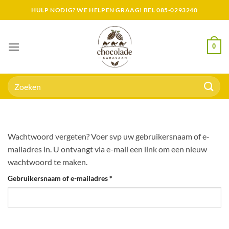
Skip
HULP NODIG? WE HELPEN GRAAG! BEL 085-0293240
to
content
0
Zoeken
naar:
Wachtwoord vergeten? Voer svp uw gebruikersnaam of e-
mailadres in. U ontvangt via e-mail een link om een nieuw
wachtwoord te maken.
Vereist
Gebruikersnaam of e-mailadres
*